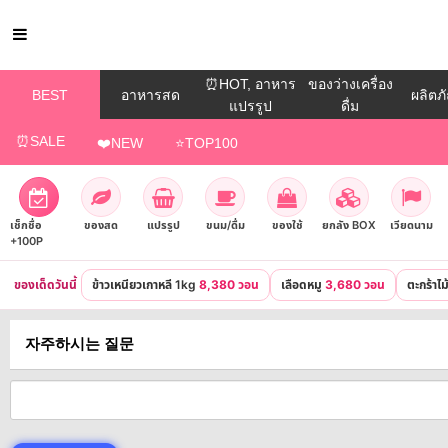
⏰HOT, อาหาร
ของว่างเครื่อง
BEST
อาหารสด
ผลิตภั
แปรรูป
ดื่ม
⏰SALE
❤️NEW
⭐TOP100
เช็กชื่อ
ของสด
แปรรูป
ขนม/ดื่ม
ของใช้
ยกลัง BOX
เวียดนาม
+100P
ของเด็ดวันนี้
ข้าวเหนียวเกาหลี 1kg
8,380 วอน
เลือดหมู
3,680 วอน
ตะกร้าไ
자주하시는 질문