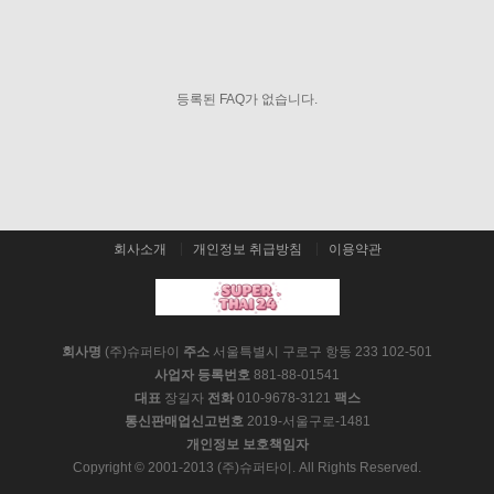
등록된 FAQ가 없습니다.
회사소개
개인정보 취급방침
이용약관
회사명
(주)슈퍼타이
주소
서울특별시 구로구 항동 233 102-501
사업자 등록번호
881-88-01541
대표
장길자
전화
010-9678-3121
팩스
통신판매업신고번호
2019-서울구로-1481
개인정보 보호책임자
Copyright © 2001-2013 (주)슈퍼타이. All Rights Reserved.