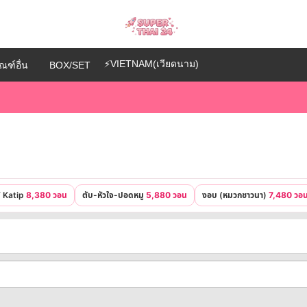
⚡VIETNAM(เวียดนาม)
ณฑ์อื่น
BOX/SET
ม้ Katip
8,380 วอน
ตับ-หัวใจ-ปอดหมู
5,880 วอน
งอบ (หมวกชาวนา)
7,480 วอ