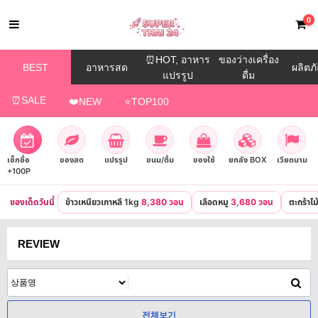
0
⏰HOT, อาหาร
ของว่างเครื่อง
BEST
อาหารสด
ผลิตภั
แปรรูป
ดื่ม
⏰SALE
❤️NEW
⭐TOP100
เช็กชื่อ
ของสด
แปรรูป
ขนม/ดื่ม
ของใช้
ยกลัง BOX
เวียดนาม
+100P
ของเด็ดวันนี้
ข้าวเหนียวเกาหลี 1kg
8,380 วอน
เลือดหมู
3,680 วอน
ตะกร้าไ
REVIEW
전체보기