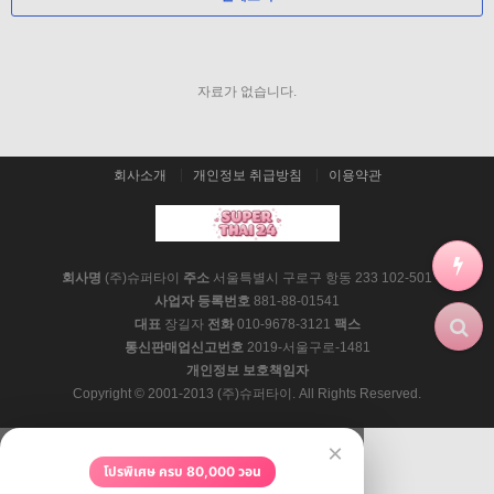
자료가 없습니다.
회사소개
개인정보 취급방침
이용약관
회사명
(주)슈퍼타이
주소
서울특별시 구로구 항동 233 102-501
사업자 등록번호
881-88-01541
대표
장길자
전화
010-9678-3121
팩스
통신판매업신고번호
2019-서울구로-1481
개인정보 보호책임자
Copyright © 2001-2013 (주)슈퍼타이. All Rights Reserved.
×
โปรพิเศษ ครบ 80,000 วอน