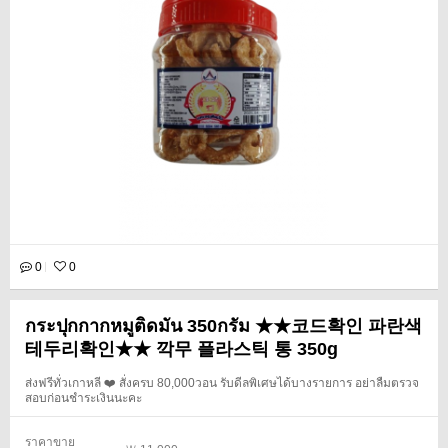
0
0
กระปุกกากหมูติดมัน 350กรัม ★★코드확인 파란색
테두리확인★★ 깍무 플라스틱 통 350g
ส่งฟรีทั่วเกาหลี ❤️ สั่งครบ 80,000วอน รับดีลพิเศษได้บางรายการ อย่าลืมตรวจ
สอบก่อนชำระเงินนะคะ
ราคาขาย