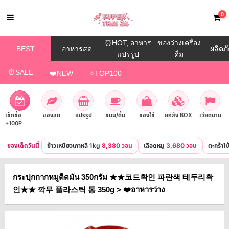
0
⏰HOT, อาหาร
ของว่างเครื่อง
BEST
อาหารสด
ผลิตภั
แปรรูป
ดื่ม
⏰SALE
❤️NEW
⭐TOP100
เช็กชื่อ
ของสด
แปรรูป
ขนม/ดื่ม
ของใช้
ยกลัง BOX
เวียดนาม
+100P
ของเด็ดวันนี้
ข้าวเหนียวเกาหลี 1kg
8,380 วอน
เลือดหมู
3,680 วอน
ตะกร้าไ
กระปุกกากหมูติดมัน 350กรัม ★★코드확인 파란색 테두리확
인★★ 깍무 플라스틱 통 350g > ❤️อาหารว่าง